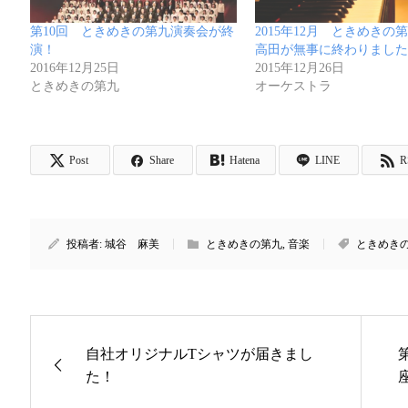
第10回 ときめきの第九演奏会が終
2015年12月 ときめきの第
演！
高田が無事に終わりました
2016年12月25日
2015年12月26日
ときめきの第九
オーケストラ
Post
Share
Hatena
LINE
R
投稿者:
城谷 麻美
ときめきの第九
,
音楽
ときめき
自社オリジナルTシャツが届きまし
た！