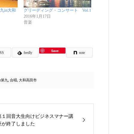
九in大和
グリーディング・コンサート Vol.1
2016年1月17日
音楽
Save
SS
feedly
note
の第九
,
合唱
,
大和高田市
第１回音大生向けビジネスマナー講
座が終了しました