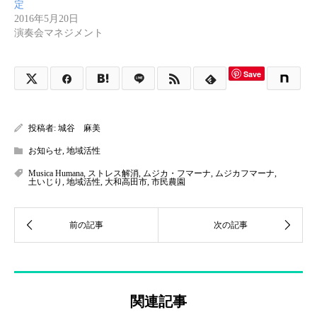
定
2016年5月20日
演奏会マネジメント
Save
投稿者:
城谷 麻美
お知らせ
,
地域活性
Musica Humana
,
ストレス解消
,
ムジカ・フマーナ
,
ムジカフマーナ
,
土いじり
,
地域活性
,
大和高田市
,
市民農園
関連記事