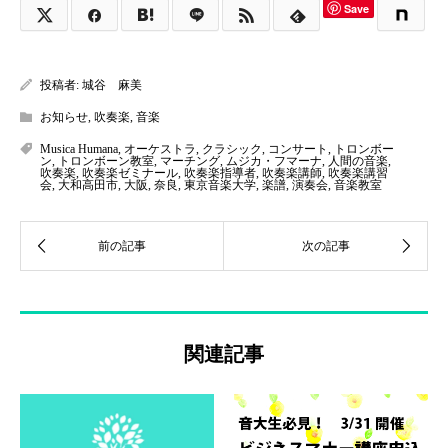
Save
投稿者:
城谷 麻美
お知らせ
,
吹奏楽
,
音楽
Musica Humana
,
オーケストラ
,
クラシック
,
コンサート
,
トロンボー
ン
,
トロンボーン教室
,
マーチング
,
ムジカ・フマーナ
,
人間の音楽
,
吹奏楽
,
吹奏楽ゼミナール
,
吹奏楽指導者
,
吹奏楽講師
,
吹奏楽講習
会
,
大和高田市
,
大阪
,
奈良
,
東京音楽大学
,
楽譜
,
演奏会
,
音楽教室
関連記事