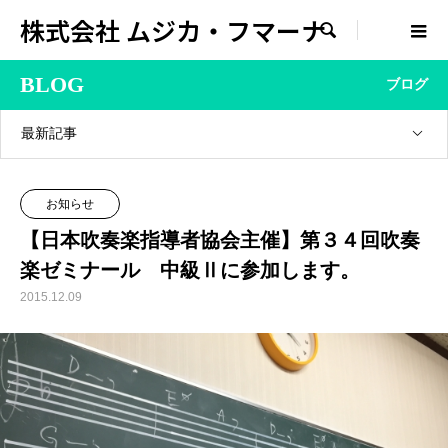
株式会社 ムジカ・フマーナ

BLOG
ブログ
最新記事
お知らせ
【日本吹奏楽指導者協会主催】第３４回吹奏
楽ゼミナール 中級Ⅱに参加します。
2015.12.09