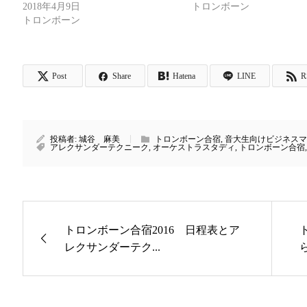
2018年4月9日
トロンボーン
トロンボーン
Post
Share
Hatena
LINE
R
投稿者:
城谷 麻美
トロンボーン合宿
,
音大生向けビジネスマ
アレクサンダーテクニーク
,
オーケストラスタディ
,
トロンボーン合宿
トロンボーン合宿2016 日程表とア
レクサンダーテク...