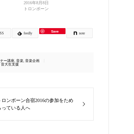
2016年8月8日
トロンボーン
Save
SS
feedly
note
ナー講座
,
音楽
,
音楽企画
,
音大生支援
トロンボーン合宿2016の参加をため
らっている人へ