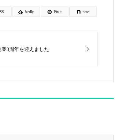
SS
feedly
Pin it
note
創業3周年を迎えました