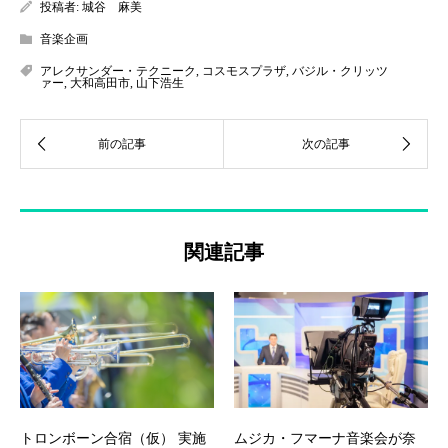
投稿者:
城谷 麻美
音楽企画
アレクサンダー・テクニーク
,
コスモスプラザ
,
バジル・クリッツ
ァー
,
大和高田市
,
山下浩生
関連記事
トロンボーン合宿（仮） 実施
ムジカ・フマーナ音楽会が奈